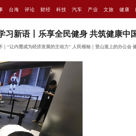
事
台海
评论
财经
科技
汽车
产业
文旅
健康
学习新语丨乐享全民健身 共筑健康中
怀｜“让内需成为经济发展的主动力”
人民领袖｜登山道上的办公会