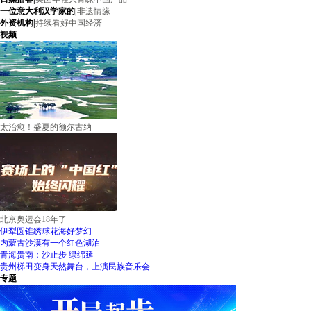
一位意大利汉学家的
|
非遗情缘
外资机构
|
持续看好中国经济
视频
太治愈！盛夏的额尔古纳
北京奥运会18年了
伊犁圆锥绣球花海好梦幻
内蒙古沙漠有一个红色湖泊
青海贵南：沙止步 绿绵延
贵州梯田变身天然舞台，上演民族音乐会
专题