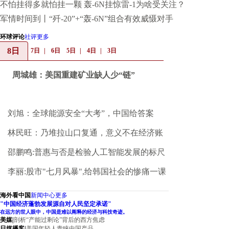
不怕挂得多就怕挂一颗 轰-6N挂惊雷-1为啥受关注？
军情时间到丨“歼-20”+“轰-6N”组合有效威慑对手
环球评论
社评
更多
8日
|
7日
|
6日
5日
|
4日
|
3日
周城雄：美国重建矿业缺人少“链”
刘旭：全球能源安全“大考”，中国给答案
林民旺：乃堆拉山口复通，意义不在经济账
邵鹏鸣:普惠与否是检验人工智能发展的标尺
李丽:股市"七月风暴",给韩国社会的惨痛一课
海外看中国
新闻中心
更多
"中国经济蓬勃发展源自对人民坚定承诺"
在远方的世人眼中，中国是难以阐释的经济与科技奇迹。
美媒
|
剖析“产能过剩论”背后的西方焦虑
日媒播客
|
美国年轻人青睐中国产品