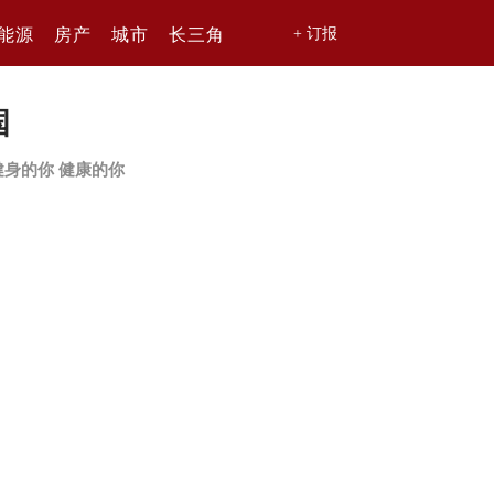
能源
房产
城市
长三角
+ 订报
国
健身的你 健康的你