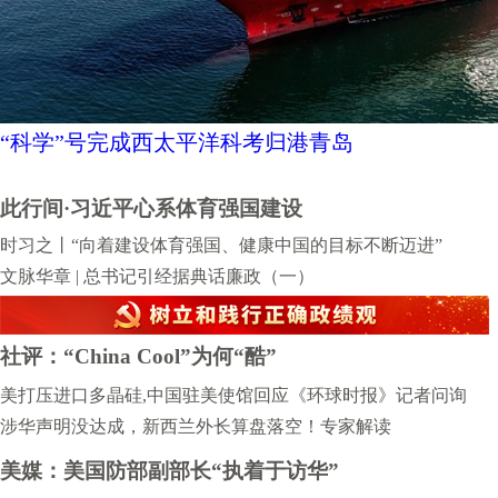
“科学”号完成西太平洋科考归港青岛
此行间·习近平心系体育强国建设
时习之丨“向着建设体育强国、健康中国的目标不断迈进”
文脉华章 | 总书记引经据典话廉政（一）
社评：“China Cool”为何“酷”
美打压进口多晶硅,中国驻美使馆回应《环球时报》记者问询
涉华声明没达成，新西兰外长算盘落空！专家解读
美媒：美国防部副部长“执着于访华”